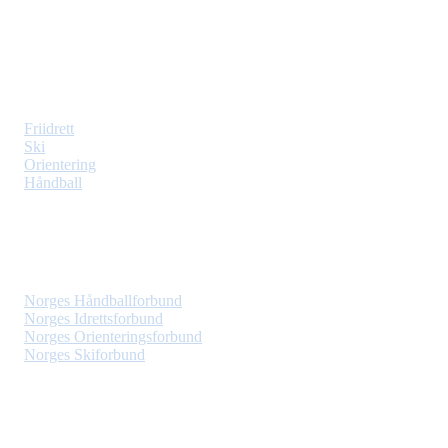
Org. nr: 975650839
Web: vindbjart.com
Idretter
Friidrett
Ski
Orientering
Håndball
Lenker
Norges Håndballforbund
Norges Idrettsforbund
Norges Orienteringsforbund
Norges Skiforbund