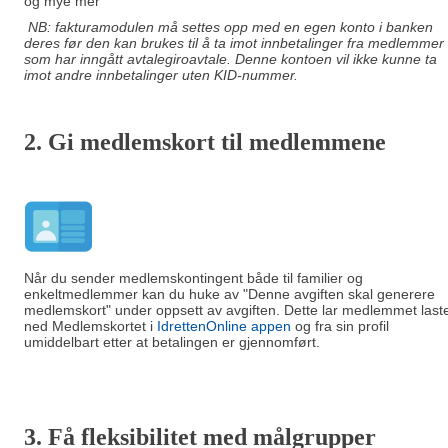
og mye mer
NB: fakturamodulen må settes opp med en egen konto i banken
deres før den kan brukes til å ta imot innbetalinger fra medlemmer
som har inngått avtalegiroavtale. Denne kontoen vil ikke kunne ta
imot andre innbetalinger uten KID-nummer.
2. Gi m
edlemskort til medlemmene
Når du sender medlemskontingent både til familier og
enkeltmedlemmer kan du huke av "Denne avgiften skal generere
medlemskort" under oppsett av avgiften. Dette lar medlemmet last
ned Medlemskortet i
IdrettenOnline appen
og fra sin profil
umiddelbart etter at betalingen er gjennomført.
3. Få fleksibilitet med målgrupper