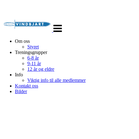
Veksle
navigasjon
Om oss
Styret
Treningsgrupper
6-8 år
9-11 år
12 år og eldre
Info
Viktig info til alle medlemmer
Kontakt oss
Bilder