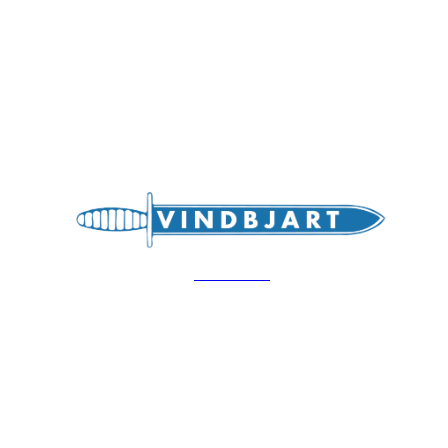
Bli medlem i klubben!
Trykk her for innmelding
Hovedsiden
Vindbjart IL
Moseidmoen, 4700 Vennesla