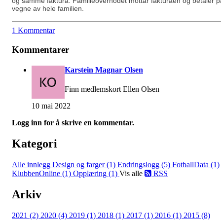
og samme faktura. Familieoverhodet mottar fakturaen og betaler p
vegne av hele familien.
1 Kommentar
Kommentarer
Karstein Magnar Olsen
Finn medlemskort Ellen Olsen
10 mai 2022
Logg inn for å skrive en kommentar.
Kategori
Alle innlegg
Design og farger (1)
Endringslogg (5)
FotballData (1)
KlubbenOnline (1)
Opplæring (1)
Vis alle
RSS
Arkiv
2021 (2)
2020 (4)
2019 (1)
2018 (1)
2017 (1)
2016 (1)
2015 (8)