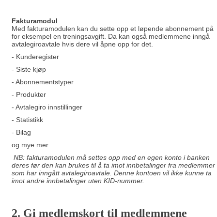
Fakturamodu
l
Med fakturamodulen kan du sette opp et løpende abonnement på
for eksempel en treningsavgift. Da kan også medlemmene inngå
avtalegiroavtale hvis dere vil åpne opp for det.
- Kunderegister
- Siste kjøp
- Abonnementstyper
- Produkter
- Avtalegiro innstillinger
- Statistikk
- Bilag
og mye mer
NB: fakturamodulen må settes opp med en egen konto i banken
deres før den kan brukes til å ta imot innbetalinger fra medlemmer
som har inngått avtalegiroavtale. Denne kontoen vil ikke kunne ta
imot andre innbetalinger uten KID-nummer.
2. Gi m
edlemskort til medlemmene