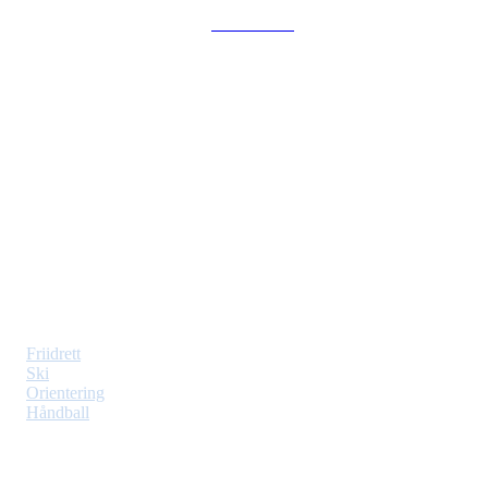
Hovedsiden
Vindbjart IL
Moseidmoen, 4700 Vennesla
Org. nr: 975650839
Web: vindbjart.com
Idretter
Friidrett
Ski
Orientering
Håndball