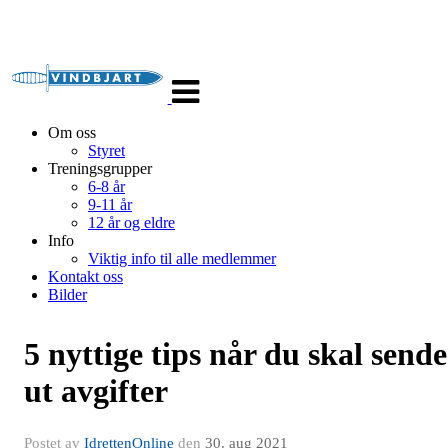
Veksle
navigasjon
Om oss
Styret
Treningsgrupper
6-8 år
9-11 år
12 år og eldre
Info
Viktig info til alle medlemmer
Kontakt oss
Bilder
5 nyttige tips når du skal sende
ut avgifter
Postet av
IdrettenOnline
den
30. aug 2021