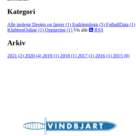
Kategori
Alle innlegg
Design og farger (1)
Endringslogg (5)
FotballData (1)
KlubbenOnline (1)
Opplæring (1)
Vis alle
RSS
Arkiv
2021 (2)
2020 (4)
2019 (1)
2018 (1)
2017 (1)
2016 (1)
2015 (8)
Bli medlem i klubben!
Trykk her for innmelding