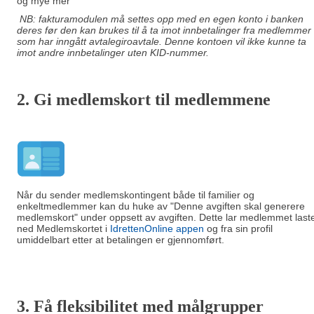
og mye mer
NB: fakturamodulen må settes opp med en egen konto i banken
deres før den kan brukes til å ta imot innbetalinger fra medlemmer
som har inngått avtalegiroavtale. Denne kontoen vil ikke kunne ta
imot andre innbetalinger uten KID-nummer.
2. Gi m
edlemskort til medlemmene
Når du sender medlemskontingent både til familier og
enkeltmedlemmer kan du huke av "Denne avgiften skal generere
medlemskort" under oppsett av avgiften. Dette lar medlemmet last
ned Medlemskortet i
IdrettenOnline appen
og fra sin profil
umiddelbart etter at betalingen er gjennomført.
3. Få fleksibilitet med målgrupper