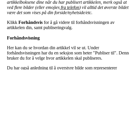
artikkelboksene dine når du har publisert artikkelen, merk også at
ved flere bilder (eller emojies
fra telefon
) vil alltid det øverste bildet
være det som vises på din forside/nyhetside/etc.
Klikk
Forhåndsvis
for å gå videre til forhåndsvisningen av
artikkelen din, samt publiseringvalg.
Forhåndsvisning
Her kan du se hvordan din artikkel vil se ut. Under
forhåndsvisningen har du en seksjon som heter "Publiser til". Denn
bruker du for å velge hvor artikkelen skal publiseres.
Du har også anledning til å overstyre bilde som representerer
artikkelen og velge et selv før du publiserer såvel som å skrive en
egendefinert ingress.
Nyhetsbrev
Som administrator kan du også sende artikkelen som nyhetsbrev til
dine medlemmer. Helt nederst på forhåndsvisningen kan du krysse
av for hvilke grupper som skal motta denne artikkelen som en e-
post/nyhetsbrev. Gruppene kan du sette opp i
medlemsadministrasjonen.