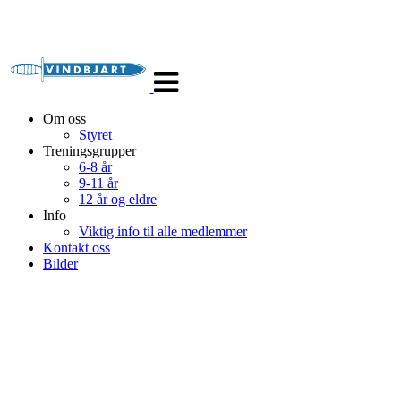
Veksle
navigasjon
Om oss
Styret
Treningsgrupper
6-8 år
9-11 år
12 år og eldre
Info
Viktig info til alle medlemmer
Kontakt oss
Bilder