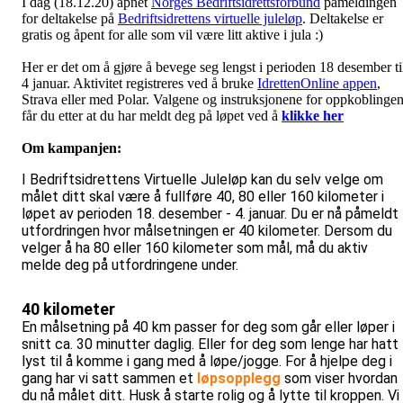
I dag (18.12.20) åpnet
Norges Bedriftsidrettsforbund
påmeldingen
for deltakelse på
Bedriftsidrettens virtuelle juleløp
. Deltakelse er
gratis og åpent for alle som vil være litt aktive i jula :)
Her er det om å gjøre å bevege seg lengst i perioden 18 desember ti
4 januar. Aktivitet registreres ved å bruke
IdrettenOnline appen
,
Strava eller med Polar. Valgene og instruksjonene for oppkoblinge
får du etter at du har meldt deg på løpet ved å
klikke her
Om kampanjen:
I Bedriftsidrettens Virtuelle Juleløp kan du selv velge om
målet ditt skal være å fullføre 40, 80 eller 160 kilometer i
løpet av perioden 18. desember - 4. januar. Du er nå påmeldt
utfordringen hvor målsetningen er 40 kilometer. Dersom du
velger å ha 80 eller 160 kilometer som mål, må du aktiv
melde deg på utfordringene under.
40 kilometer
En målsetning på 40 km passer for deg som går eller løper i
snitt ca. 30 minutter daglig. Eller for deg som lenge har hatt
lyst til å komme i gang med å løpe/jogge. For å hjelpe deg i
gang har vi satt sammen et
løpsopplegg
som viser hvordan
du nå målet ditt. Husk å starte rolig og å lytte til kroppen. Vi