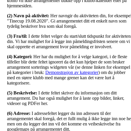
konto vil ikke arrangementer dukke opp i klubb-kalender eller på
hjemmesiden.
(2) Navn på aktivitet:
Her navngir du aktiviteten din, for eksempe
"Tinecup 19.08.2020". Gi arrangementet ditt ett enkelt navn som
tydelig beskriver hva som skal foregå.
(
3) Fra/til:
I dette feltet velger du start/slutt tidspunkt for aktiviteten
din. Vi har mulighet for å legge inn påmeldingsfristen senere om vi
skal opprette et arrangement hvor påmelding er involvert.
(4) Kategori:
Her har du mulighet for å velge kategori, i de fleste
tilfeller blir dette feltet ignorert da det kun hjelper de som bruker
arrangement sorterings widgeten vår (se denne linken for eksempel
på kategorier i bruk:
Demonstrasjon av kategorier
) om du jobber
med en større klubb med mange grener kan det være lurt å
kategorisere.
(5) Beskrivelse:
I dette feltet skriver du informasjon om ditt
arrangement. Du har også mulighet for å laste opp bilder, linker,
videoer og PDFer her.
(6) Adresse:
I adressefeltet legger du inn adressen til der
arrangementet skal foregå, det er fullt mulig å ikke legge inn noe he
men om du legger det inn vil det komme en veibeskrivelse fra
googlemaps på arrangementet ditt.